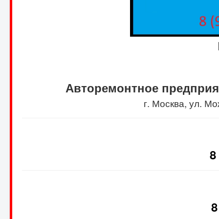
Авторемонтное предприя
г. Москва, ул. 
8
8