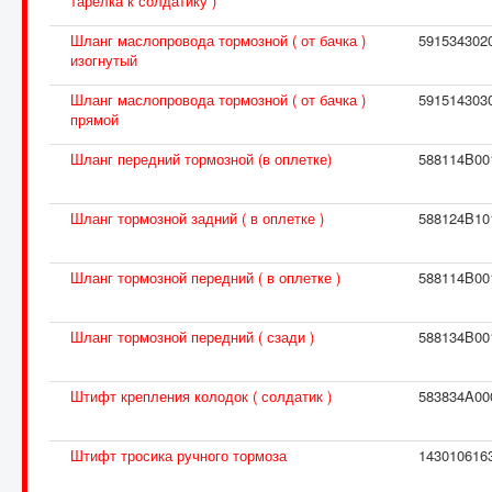
тарелка к солдатику )
Шланг маслопровода тормозной ( от бачка )
591534302
изогнутый
Шланг маслопровода тормозной ( от бачка )
591514303
прямой
Шланг передний тормозной (в оплетке)
588114B00
Шланг тормозной задний ( в оплетке )
588124B10
Шланг тормозной передний ( в оплетке )
588114B00
Шланг тормозной передний ( сзади )
588134B00
Штифт крепления колодок ( солдатик )
583834A00
Штифт тросика ручного тормоза
143010616