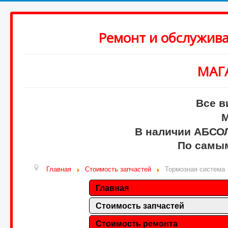
Ремонт и обслужив
МАГ
Все в
М
В наличии АБСО
По самым
Главная
Стоимость запчастей
Тормозная система
Главная
Стоимость запчастей
Стоимость ремонта