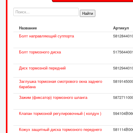
Найти
Название
Артикул
Болт направляющий суппорта
581284401
Болт тормозного диска
517564400
Диск тормозной передний
581294401
Заглушка тормозная смотрового окна заднего
581914500
барабана
Зажим (фиксатор) тормозного шланга
587271100
Клапан тормозной регулировочный ( колдун )
594104B06
Кожух защитный диска тормозного переднего
581114B00