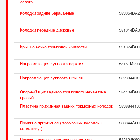
левого
Колодки задние барабанные
583054BA2
Колодки передние дисковые
581014BA0
Крышка бачка тормозной жидкости
591374B00
Направляющая суппорта верхняя
58161M200
Направляющая суппорта нижняя
582304401
Опорный щит заднего тормозного механизма
584104B80
правый
Пластина прижимная задних тормозных колодок
583884410
Пружина прижимная ( тормозных колодок к
583844A00
солдатику )
Пружина ручного тормоза возвратная
583634B80