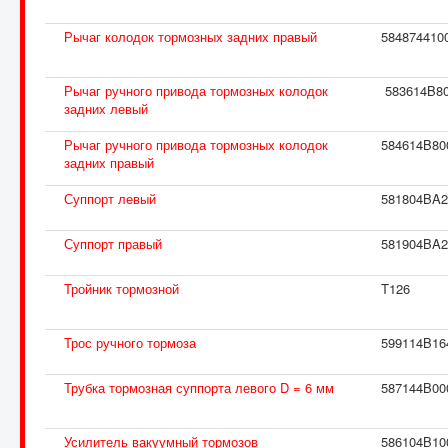
Рычаг колодок тормозных задних правый
584874410
Рычаг ручного привода тормозных колодок
583614B8
задних левый
Рычаг ручного привода тормозных колодок
584614B80
задних правый
Суппорт левый
581804BA2
Суппорт правый
581904BA2
Тройник тормозной
T126
Трос ручного тормоза
599114B16
Трубка тормозная суппорта левого D = 6 мм
587144B00
Усилитель вакуумный тормозов
586104B10