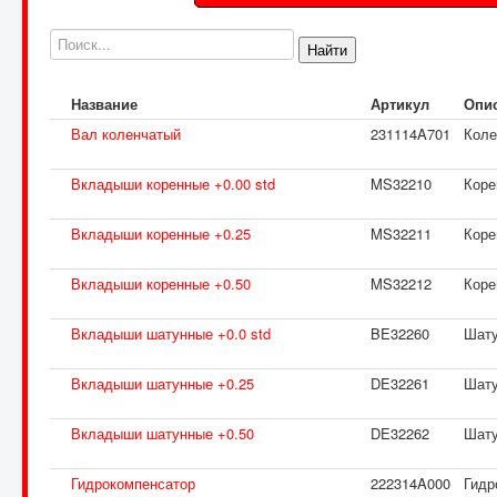
Найти
Название
Артикул
Опи
Вал коленчатый
231114A701
Коле
Вкладыши коренные +0.00 std
MS32210
Коре
Вкладыши коренные +0.25
MS32211
Коре
Вкладыши коренные +0.50
MS32212
Коре
Вкладыши шатунные +0.0 std
BE32260
Шату
Вкладыши шатунные +0.25
DE32261
Шату
Вкладыши шатунные +0.50
DE32262
Шату
Гидрокомпенсатор
222314A000
Гидр