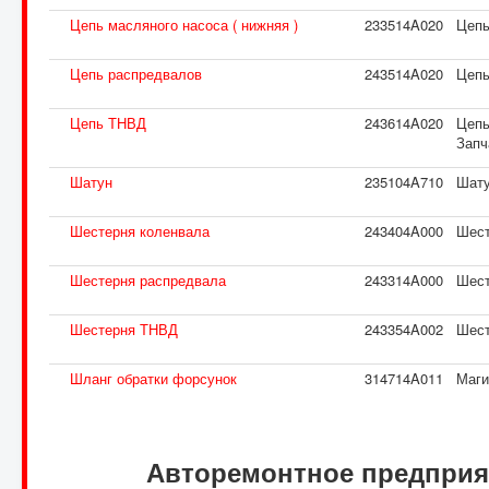
Цепь масляного насоса ( нижняя )
233514A020
Цепь
Цепь распредвалов
243514A020
Цепь
Цепь ТНВД
243614A020
Цепь
Запч
Шатун
235104A710
Шату
Шестерня коленвала
243404A000
Шест
Шестерня распредвала
243314A000
Шест
Шестерня ТНВД
243354A002
Шест
Шланг обратки форсунок
314714A011
Маги
Авторемонтное предприя