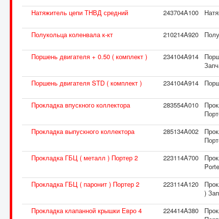
Натяжитель цепи ТНВД средний
243704A100
Натя
Полукольца коленвала к-кт
210214A920
Полу
Поршень двигателя + 0.50 ( комплект )
234104A914
Порш
Запч
Поршень двигателя STD ( комплект )
234104A914
Порш
Прокладка впускного коллектора
283554A010
Прок
Порт
Прокладка выпускного коллектора
285134A002
Прок
Порт
Прокладка ГБЦ ( металл ) Портер 2
223114A700
Прок
Port
Прокладка ГБЦ ( паронит ) Портер 2
223114A120
Прок
) За
Прокладка клапанной крышки Евро 4
224414A380
Прок