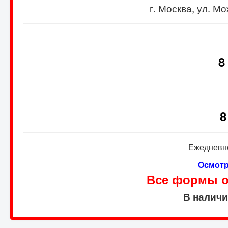
г. Москва, ул. 
8
8
Ежедневно
Осмотр
Все формы оп
В налич