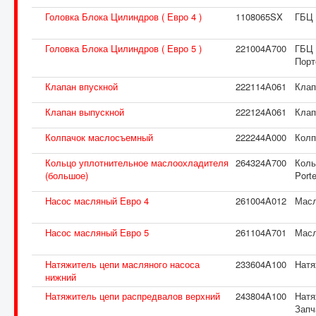
Головка Блока Цилиндров ( Евро 4 )
1108065SX
ГБЦ 
Головка Блока Цилиндров ( Евро 5 )
221004A700
ГБЦ 
Порт
Клапан впускной
222114А061
Клап
Клапан выпускной
222124A061
Клап
Колпачок маслосъемный
222244A000
Колп
Кольцо уплотнительное маслоохладителя
264324A700
Коль
(большое)
Port
Насос масляный Евро 4
261004A012
Масл
Насос масляный Евро 5
261104A701
Масл
Натяжитель цепи масляного насоса
233604A100
Натя
нижний
Натяжитель цепи распредвалов верхний
243804A100
Натя
Запч