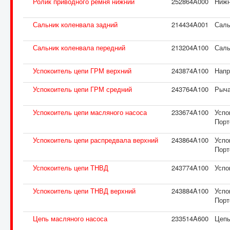
Ролик приводного ремня нижний
252864A000
Нижн
Сальник коленвала задний
214434A001
Саль
Сальник коленвала передний
213204A100
Саль
Успокоитель цепи ГРМ верхний
243874A100
Напр
Успокоитель цепи ГРМ средний
243764A100
Рыча
Успокоитель цепи масляного насоса
233674A100
Успо
Порт
Успокоитель цепи распредвала верхний
243864A100
Успо
Порт
Успокоитель цепи ТНВД
243774A100
Успо
Успокоитель цепи ТНВД верхний
243884A100
Успо
Порт
Цепь масляного насоса
233514A600
Цепь