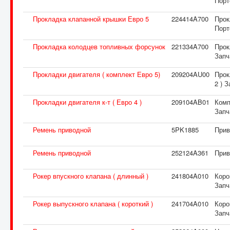
Порт
Прокладка клапанной крышки Евро 5
224414A700
Прок
Порт
Прокладка колодцев топливных форсунок
221334A700
Прок
Запч
Прокладки двигателя ( комплект Евро 5)
209204AU00
Прок
2 ) 
Прокладки двигателя к-т ( Евро 4 )
209104AB01
Комп
Запч
Ремень приводной
5PK1885
Прив
Ремень приводной
252124A361
Прив
Рокер впускного клапана ( длинный )
241804A010
Коро
Запч
Рокер выпускного клапана ( короткий )
241704A010
Коро
Запч