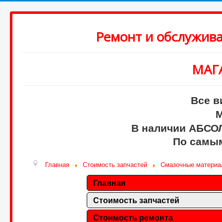
Ремонт и обслужив
МАГ
Все в
М
В наличии АБСО
По самым
Главная
Стоимость запчастей
Cмазочные матери
Главная
Стоимость запчастей
Стоимость ремонта