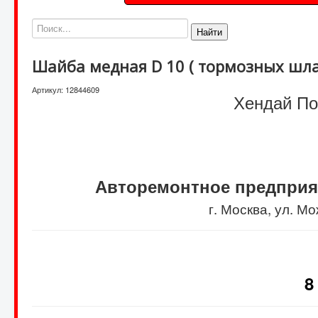
Найти
Шайба медная D 10 ( тормозных шла
Артикул:
12844609
Хендай Пор
Авторемонтное предприя
г. Москва, ул. 
8