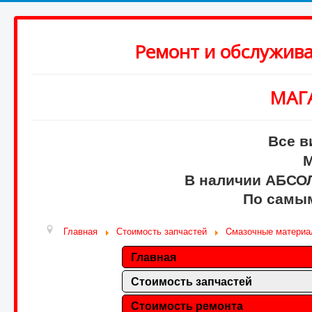
Ремонт и обслужив
МАГ
Все в
М
В наличии АБСО
По самым
Главная
Стоимость запчастей
Cмазочные матери
Главная
Стоимость запчастей
Стоимость ремонта