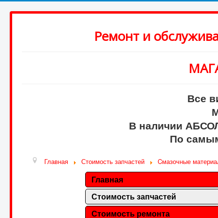
Ремонт и обслужив
МАГ
Все в
М
В наличии АБСО
По самым
Главная
Стоимость запчастей
Cмазочные матери
Главная
Стоимость запчастей
Стоимость ремонта