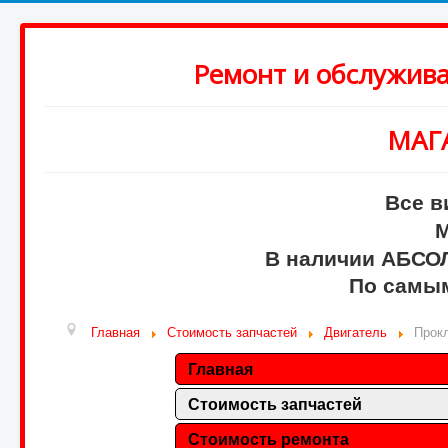
Ремонт и обслужив
МАГ
Все в
М
В наличии АБСО
По самым
Главная
Стоимость запчастей
Двигатель
Прок
Главная
Стоимость запчастей
Стоимость ремонта