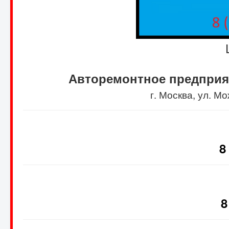
Авторемонтное предприя
г. Москва, ул. 
8
8