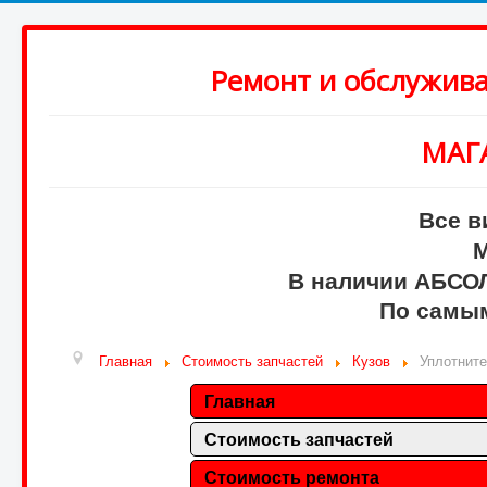
Ремонт и обслужив
МАГ
Все в
М
В наличии АБСО
По самым
Главная
Стоимость запчастей
Кузов
Уплотните
Главная
Стоимость запчастей
Стоимость ремонта