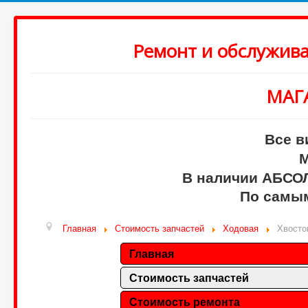
Ремонт и обслужив
МАГ
Все в
М
В наличии АБСО
По самым
Главная
Стоимость запчастей
Ходовая
Хвосто
Главная
Стоимость запчастей
Стоимость ремонта