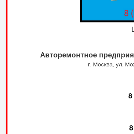
Авторемонтное предприя
г. Москва, ул. 
8
8