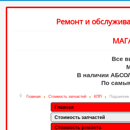
Ремонт и обслужив
МАГ
Все в
М
В наличии АБСО
По самым
Главная
Стоимость запчастей
КПП
Подшипник 
Главная
Стоимость запчастей
Стоимость ремонта